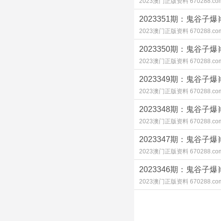
2023澳门正版资料 670288.co
2023351期：鬼谷子爆
2023澳门正版资料 670288.co
2023350期：鬼谷子爆
2023澳门正版资料 670288.co
2023349期：鬼谷子爆
2023澳门正版资料 670288.co
2023348期：鬼谷子爆
2023澳门正版资料 670288.co
2023347期：鬼谷子爆
2023澳门正版资料 670288.co
2023346期：鬼谷子爆
2023澳门正版资料 670288.co