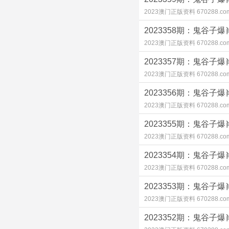
2023澳门正版资料 670288.co
2023358期：鬼谷子爆
2023澳门正版资料 670288.co
2023357期：鬼谷子爆
2023澳门正版资料 670288.co
2023356期：鬼谷子爆
2023澳门正版资料 670288.co
2023355期：鬼谷子爆
2023澳门正版资料 670288.co
2023354期：鬼谷子爆
2023澳门正版资料 670288.co
2023353期：鬼谷子爆
2023澳门正版资料 670288.co
2023352期：鬼谷子爆