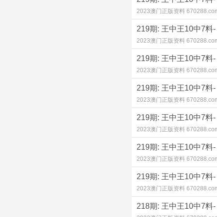
2023澳门正版资料 670288.co
219期: 王中王10中7
2023澳门正版资料 670288.co
219期: 王中王10中7
2023澳门正版资料 670288.co
219期: 王中王10中7
2023澳门正版资料 670288.co
219期: 王中王10中
2023澳门正版资料 670288.co
219期: 王中王10中7
2023澳门正版资料 670288.co
219期: 王中王10中
2023澳门正版资料 670288.co
218期: 王中王10中7