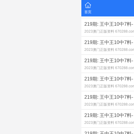
首页
219期: 王中王10中7
2023澳门正版资料 670288.co
219期: 王中王10中7
2023澳门正版资料 670288.co
219期: 王中王10中7
2023澳门正版资料 670288.co
219期: 王中王10中7
2023澳门正版资料 670288.co
219期: 王中王10中7
2023澳门正版资料 670288.co
219期: 王中王10中
2023澳门正版资料 670288.co
219期: 王中王10中