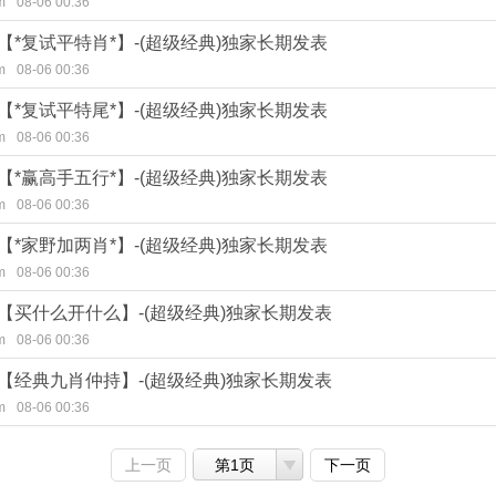
m
08-06 00:36
料-【*复试平特肖*】-(超级经典)独家长期发表
m
08-06 00:36
料-【*复试平特尾*】-(超级经典)独家长期发表
m
08-06 00:36
料-【*赢高手五行*】-(超级经典)独家长期发表
m
08-06 00:36
料-【*家野加两肖*】-(超级经典)独家长期发表
m
08-06 00:36
7料-【买什么开什么】-(超级经典)独家长期发表
m
08-06 00:36
7料-【经典九肖仲持】-(超级经典)独家长期发表
m
08-06 00:36
上一页
第1页
下一页