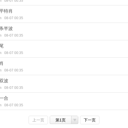
m
08-07 00:35
创平特肖
m
08-07 00:35
创杀半波
m
08-07 00:35
二尾
m
08-07 00:35
二肖
m
08-07 00:35
中双波
m
08-07 00:35
杀一合
m
08-07 00:35
上一页
第1页
下一页