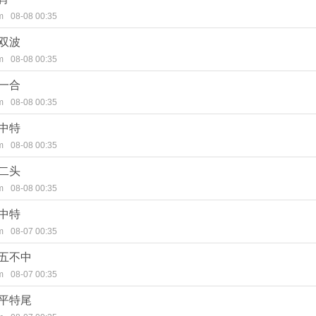
m
08-08 00:35
中双波
m
08-08 00:35
杀一合
m
08-08 00:35
尾中特
m
08-08 00:35
准二头
m
08-08 00:35
肖中特
m
08-07 00:35
特五不中
m
08-07 00:35
创平特尾