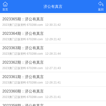
济公有真言
首页
返回
2023365期：济公有真言
2023澳门正版资料 670288.com
12-30 21:42
2023364期：济公有真言
2023澳门正版资料 670288.com
12-29 21:42
2023363期：济公有真言
2023澳门正版资料 670288.com
12-28 21:44
2023362期：济公有真言
2023澳门正版资料 670288.com
12-27 21:43
2023361期：济公有真言
2023澳门正版资料 670288.com
12-26 21:41
2023360期：济公有真言
2023澳门正版资料 670288.com
12-25 21:41
2023359期：济公有真言