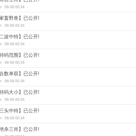
m
08-08 00:34
【家畜野兽】已公开!
m
08-08 00:34
【二波中特】已公开!
m
08-08 00:34
【特码范围】已公开!
m
08-08 00:34
【合数单双】已公开!
m
08-08 00:34
【特码大小】已公开!
m
08-08 00:34
【三头中特】已公开!
m
08-08 00:34
【绝杀三肖】已公开!