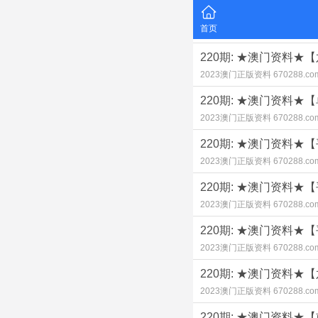
首页
220期: ★澳门资料★
2023澳门正版资料 670288.co
220期: ★澳门资料★
2023澳门正版资料 670288.co
220期: ★澳门资料★
2023澳门正版资料 670288.co
220期: ★澳门资料★
2023澳门正版资料 670288.co
220期: ★澳门资料★
2023澳门正版资料 670288.co
220期: ★澳门资料★
2023澳门正版资料 670288.co
220期: ★澳门资料★