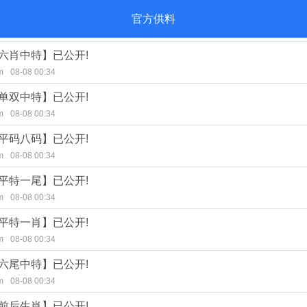
官方供料
【六肖中特】已公开!
m
08-08 00:34
【单双中特】已公开!
m
08-08 00:34
【平码八码】已公开!
m
08-08 00:34
【平特一尾】已公开!
m
08-08 00:34
【平特一肖】已公开!
m
08-08 00:34
【六尾中特】已公开!
m
08-08 00:34
【前后生肖】已公开!