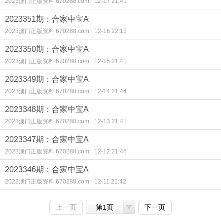
2023澳门正版资料 670288.com
12-17 21:41
2023351期：合家中宝A
2023澳门正版资料 670288.com
12-16 22:13
2023350期：合家中宝A
2023澳门正版资料 670288.com
12-15 21:41
2023349期：合家中宝A
2023澳门正版资料 670288.com
12-14 21:44
2023348期：合家中宝A
2023澳门正版资料 670288.com
12-13 21:41
2023347期：合家中宝A
2023澳门正版资料 670288.com
12-12 21:45
2023346期：合家中宝A
2023澳门正版资料 670288.com
12-11 21:42
上一页
第1页
下一页