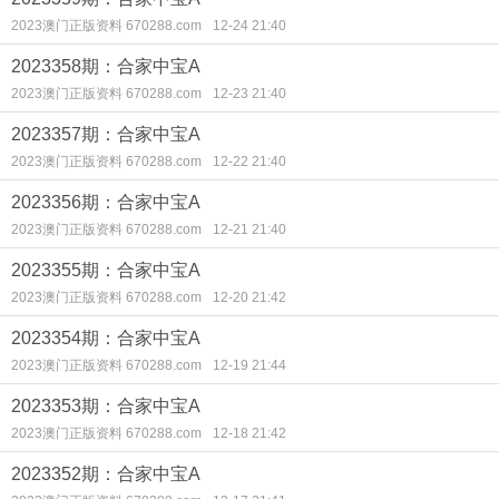
2023澳门正版资料 670288.com
12-24 21:40
2023358期：合家中宝A
2023澳门正版资料 670288.com
12-23 21:40
2023357期：合家中宝A
2023澳门正版资料 670288.com
12-22 21:40
2023356期：合家中宝A
2023澳门正版资料 670288.com
12-21 21:40
2023355期：合家中宝A
2023澳门正版资料 670288.com
12-20 21:42
2023354期：合家中宝A
2023澳门正版资料 670288.com
12-19 21:44
2023353期：合家中宝A
2023澳门正版资料 670288.com
12-18 21:42
2023352期：合家中宝A