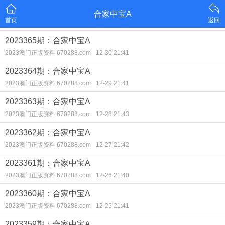
合家中宝A
首页
返回
2023365期：合家中宝A
2023澳门正版资料 670288.com
12-30 21:41
2023364期：合家中宝A
2023澳门正版资料 670288.com
12-29 21:41
2023363期：合家中宝A
2023澳门正版资料 670288.com
12-28 21:43
2023362期：合家中宝A
2023澳门正版资料 670288.com
12-27 21:42
2023361期：合家中宝A
2023澳门正版资料 670288.com
12-26 21:40
2023360期：合家中宝A
2023澳门正版资料 670288.com
12-25 21:41
2023359期：合家中宝A