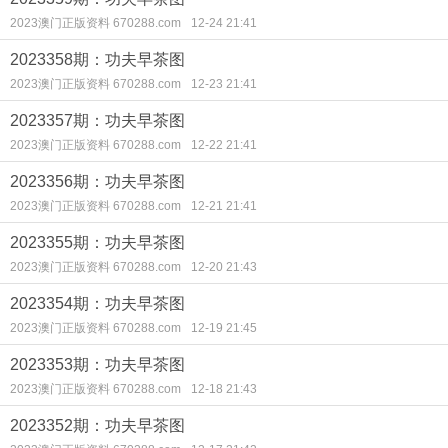
2023澳门正版资料 670288.com
12-24 21:41
2023358期：功夫早茶图
2023澳门正版资料 670288.com
12-23 21:41
2023357期：功夫早茶图
2023澳门正版资料 670288.com
12-22 21:41
2023356期：功夫早茶图
2023澳门正版资料 670288.com
12-21 21:41
2023355期：功夫早茶图
2023澳门正版资料 670288.com
12-20 21:43
2023354期：功夫早茶图
2023澳门正版资料 670288.com
12-19 21:45
2023353期：功夫早茶图
2023澳门正版资料 670288.com
12-18 21:43
2023352期：功夫早茶图