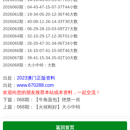
2026060期：04-43-47-15-07-37T44小数
2026061期：19-34-05-20-12-36T46大数
2026062期：40-08-11-26-14-33T30大数
2026063期：06-29-28-10-03-09T27大数
2026064期：32-10-29-17-12-35T01小数
2026065期：26-20-47-31-34-06T24小数
2026066期：16-10-07-41-15-05T46大数
2026067期：39-41-15-34-25-02T10大数
2026068期：大小中特：大数
出处：
2023澳门正版资料
出处：
www.670288.com
欢迎向您的朋友推荐本站或本资料，一起交流！
下篇：068期：【牛角面包】绝禁一肖
上篇：068期：【火候刚好】大小中特
返回首页