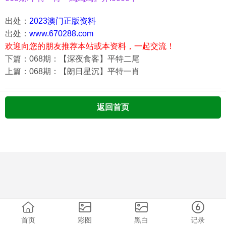
出处：
2023澳门正版资料
出处：
www.670288.com
欢迎向您的朋友推荐本站或本资料，一起交流！
下篇：068期：【深夜食客】平特二尾
上篇：068期：【朗日星沉】平特一肖
返回首页
首页
彩图
黑白
记录