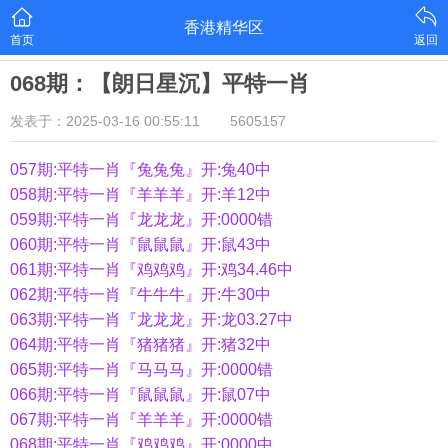
香港精华区
首页
返回
068期：【朗日星沉】平特一肖
发表于：2025-03-16 00:55:11
5605157
057期:平特一肖『兔兔兔』开:兔40中
058期:平特一肖『羊羊羊』开:羊12中
059期:平特一肖『龙龙龙』开:0000错
060期:平特一肖『鼠鼠鼠』开:鼠43中
061期:平特一肖『鸡鸡鸡』开:鸡34.46中
062期:平特一肖『牛牛牛』开:牛30中
063期:平特一肖『龙龙龙』开:龙03.27中
064期:平特一肖『猪猪猪』开:猪32中
065期:平特一肖『马马马』开:0000错
066期:平特一肖『鼠鼠鼠』开:鼠07中
067期:平特一肖『羊羊羊』开:0000错
068期:平特一肖『鸡鸡鸡』开:0000中