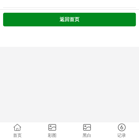
返回首页
首页
彩图
黑白
记录