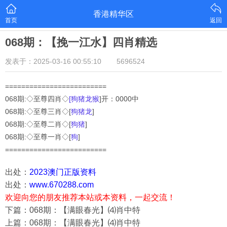
香港精华区
首页
返回
068期：【挽一江水】四肖精选
发表于：2025-03-16 00:55:10
5696524
=========================
068期:◇至尊四肖◇
[狗猪龙猴
]开：0000中
068
期:◇至尊三肖◇[
狗猪龙
]
068
期:◇至尊二肖◇[
狗猪
]
068
期:◇至尊一肖◇[
狗
]
=========================
出处：
2023澳门正版资料
出处：
www.670288.com
欢迎向您的朋友推荐本站或本资料，一起交流！
下篇：068期：【满眼春光】⑷肖中特
上篇：068期：【满眼春光】⑷肖中特