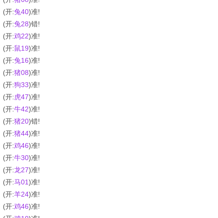
】(开:
兔40
)准!
】(开:
兔28
)错!
】(开:
鸡22
)准!
】(开:
鼠19
)准!
】(开:
兔16
)准!
】(开:
猪08
)准!
】(开:
狗33
)准!
】(开:
虎47
)准!
】(开:
牛42
)准!
】(开:
猪20
)错!
】(开:
猪44
)准!
】(开:
鸡46
)准!
】(开:
牛30
)准!
】(开:
龙27
)准!
】(开:
马01
)准!
】(开:
羊24
)准!
】(开:
鸡46
)准!