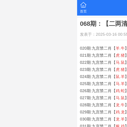
首页
068期：【二两
发表于：2025-03-16 00:55
020期:九宫禁二肖【
羊.牛
021期:九宫禁二肖【
虎.猪
022期:九宫禁二肖【
马.鼠
023期:九宫禁二肖【
虎.猪
024期:九宫禁二肖【
鼠.羊
025期:九宫禁二肖【
马.羊
026期:九宫禁二肖【
鸡.蛇
027期:九宫禁二肖【
马.鼠
028期:九宫禁二肖【
龙.牛
029期:九宫禁二肖【
鸡.龙
030期:九宫禁二肖【
龙.羊
031期:九宫禁二肖【
猴.鸡