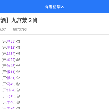
香港精华区
清酒】九宫禁２肖
:07
5873793
】(开:
狗33
)准!
】(开:
羊12
)准!
】(开:
鸡34
)准!
】(开:
虎29
)错!
】(开:
狗45
)准!
】(开:
猴11
)准!
】(开:
鼠31
)准!
】(开:
马49
)错!
】(开:
鸡34
)准!
】(开:
马13
)准!
】(开:
羊48
)准!
】(开:
羊24
)准!