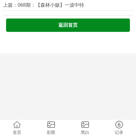
上篇：068期：【森林小贩】一波中特
返回首页
首页
彩图
黑白
记录