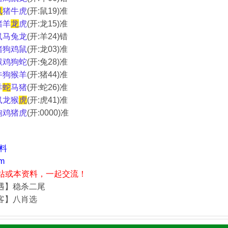
鼠
猪牛虎
(开:鼠19)准
猪羊
龙
虎
(开:龙15)准
鼠马兔龙
(开:羊24)错
猪狗鸡鼠
(开:龙03)准
猴鸡狗蛇
(开:兔28)准
牛狗猴羊
(开:猪44)准
羊
蛇
马猪
(开:蛇26)准
鼠龙猴
虎
(开:虎41)准
狗鸡猪虎
(开:0000)准
资料
m
站或本资料，一起交流！
奇遇】稳杀二尾
归客】八肖选