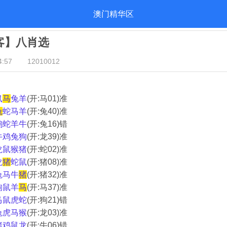
澳门精华区
归客】八肖选
:57
12010012
鼠
马
兔羊
(开:马01)准
兔
蛇马羊
(开:兔40)准
鸡蛇羊牛
(开:兔16)错
牛鸡兔狗
(开:龙39)准
龙鼠猴猪
(开:蛇02)准
龙
猪
蛇鼠
(开:猪08)准
兔马牛
猪
(开:猪32)准
狗鼠羊
马
(开:马37)准
马鼠虎蛇
(开:狗21)错
兔虎马猴
(开:龙03)准
猪鸡鼠龙
(开:牛06)错