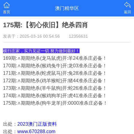
澳门精华区
首页
返回
175期:【初心依旧】绝杀四肖
发表于：2025-03-16 00:54:56
12356631
横扫庄家，实力见证一切.努力做到最好！
169期:∧期期绝杀(龙马鼠虎)开:羊24准杀庄必备
！
170期:∧期期绝杀(猴鸡兔牛)开:龙03准杀庄必备
！
171期:∧期期绝杀(蛇虎鼠马)开:兔28准杀庄必备
！
172期:∧期期绝杀(鸡羊猴蛇)开:猪44准杀庄必备
！
173期:∧期期绝杀(羊牛鼠狗)开:蛇26准杀庄必备
！
174期:∧期期绝杀(猴鸡狗羊)开:虎41准杀庄必备
！
175期:∧期期绝杀(狗牛龙羊)开:0000准杀庄必备
！
出处：
2023澳门正版资料
出处：
www.670288.com