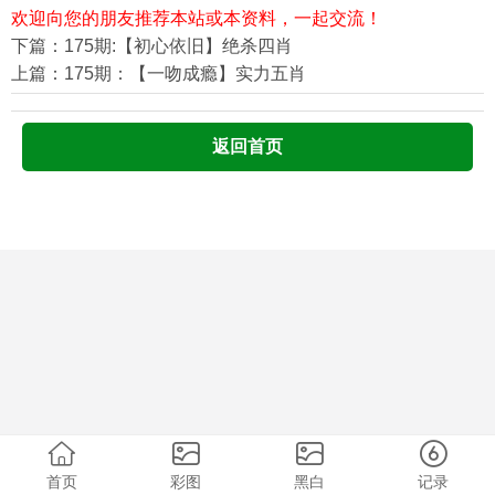
欢迎向您的朋友推荐本站或本资料，一起交流！
下篇：175期:【初心依旧】绝杀四肖
上篇：175期：【一吻成瘾】实力五肖
返回首页
首页
彩图
黑白
记录