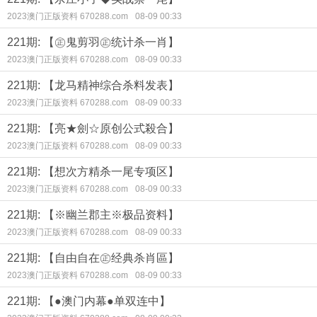
2023澳门正版资料 670288.com
08-09 00:33
221期: 【㊣鬼剪羽㊣统计杀一肖】
2023澳门正版资料 670288.com
08-09 00:33
221期: 【龙马精神综合杀料发表】
2023澳门正版资料 670288.com
08-09 00:33
221期: 【亮★劍☆原创公式殺合】
2023澳门正版资料 670288.com
08-09 00:33
221期: 【想次方精杀一尾专项区】
2023澳门正版资料 670288.com
08-09 00:33
221期: 【※幽兰郡主※极品资料】
2023澳门正版资料 670288.com
08-09 00:33
221期: 【自由自在㊣经典杀肖區】
2023澳门正版资料 670288.com
08-09 00:33
221期: 【●澳门内幕●单双连中】