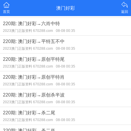
澳门好彩
首页
返回
220期: 澳门好彩→六肖中特
2023澳门正版资料 670288.com
08-08 00:35
220期: 澳门好彩→平特五不中
2023澳门正版资料 670288.com
08-08 00:35
220期: 澳门好彩→原创平特尾
2023澳门正版资料 670288.com
08-08 00:35
220期: 澳门好彩→原创平特肖
2023澳门正版资料 670288.com
08-08 00:35
220期: 澳门好彩→原创杀半波
2023澳门正版资料 670288.com
08-08 00:35
220期: 澳门好彩→杀二尾
2023澳门正版资料 670288.com
08-08 00:35
220期: 澳门好彩→杀二肖