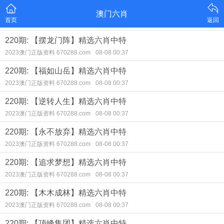
澳门六肖
首页
返回
220期: 【摆龙门阵】精选六肖中特
2023澳门正版资料 670288.com
08-08 00:37
220期: 【福如山岳】精选六肖中特
2023澳门正版资料 670288.com
08-08 00:37
220期: 【逆转人生】精选六肖中特
2023澳门正版资料 670288.com
08-08 00:37
220期: 【永不放弃】精选六肖中特
2023澳门正版资料 670288.com
08-08 00:37
220期: 【追求梦想】精选六肖中特
2023澳门正版资料 670288.com
08-08 00:37
220期: 【木木成林】精选六肖中特
2023澳门正版资料 670288.com
08-08 00:37
220期: 【顶峰集团】精选六肖中特