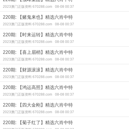
2023澳门正版资料 670288.com
08-08 00:37
220期: 【赌鬼来也】精选六肖中特
2023澳门正版资料 670288.com
08-08 00:37
220期: 【时来运转】精选六肖中特
2023澳门正版资料 670288.com
08-08 00:37
220期: 【喜上眉梢】精选六肖中特
2023澳门正版资料 670288.com
08-08 00:37
220期: 【财源滚滚】精选六肖中特
2023澳门正版资料 670288.com
08-08 00:37
220期: 【鸿运高照】精选六肖中特
2023澳门正版资料 670288.com
08-08 00:37
220期: 【四大金刚】精选六肖中特
2023澳门正版资料 670288.com
08-08 00:37
220期: 【菊子红了】精选六肖中特