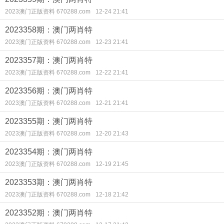
2023澳门正版资料 670288.com
12-24 21:41
2023358期：澳门两肖特
2023澳门正版资料 670288.com
12-23 21:41
2023357期：澳门两肖特
2023澳门正版资料 670288.com
12-22 21:41
2023356期：澳门两肖特
2023澳门正版资料 670288.com
12-21 21:41
2023355期：澳门两肖特
2023澳门正版资料 670288.com
12-20 21:43
2023354期：澳门两肖特
2023澳门正版资料 670288.com
12-19 21:45
2023353期：澳门两肖特
2023澳门正版资料 670288.com
12-18 21:42
2023352期：澳门两肖特