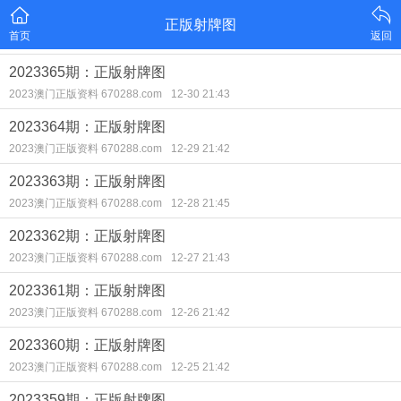
正版射牌图
首页
返回
2023365期：正版射牌图
2023澳门正版资料 670288.com
12-30 21:43
2023364期：正版射牌图
2023澳门正版资料 670288.com
12-29 21:42
2023363期：正版射牌图
2023澳门正版资料 670288.com
12-28 21:45
2023362期：正版射牌图
2023澳门正版资料 670288.com
12-27 21:43
2023361期：正版射牌图
2023澳门正版资料 670288.com
12-26 21:42
2023360期：正版射牌图
2023澳门正版资料 670288.com
12-25 21:42
2023359期：正版射牌图