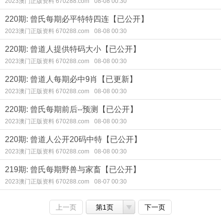
2023澳门正版资料 670288.com
08-08 00:30
220期: 曾氏每期必平特特四连【已公开】
2023澳门正版资料 670288.com
08-08 00:30
220期: 曾道人提供特码大小【已公开】
2023澳门正版资料 670288.com
08-08 00:30
220期: 曾道人每期必中9肖【已更新】
2023澳门正版资料 670288.com
08-08 00:30
220期: 曾氏每期前后--预测【已公开】
2023澳门正版资料 670288.com
08-08 00:30
220期: 曾道人公开20码中特【已公开】
2023澳门正版资料 670288.com
08-08 00:30
219期: 曾氏每期野兽与家畜【已公开】
2023澳门正版资料 670288.com
08-07 00:30
上一页
第1页
下一页