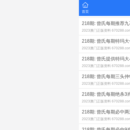
首页
218期: 曾氏每期推荐
2023澳门正版资料 670288.co
218期: 曾氏每期特玛
2023澳门正版资料 670288.co
218期: 曾氏提供特玛
2023澳门正版资料 670288.co
218期: 曾氏每期三头
2023澳门正版资料 670288.co
218期: 曾氏每期绝杀
2023澳门正版资料 670288.co
218期: 曾氏每期必中
2023澳门正版资料 670288.co
218期: 曾氏每期必中