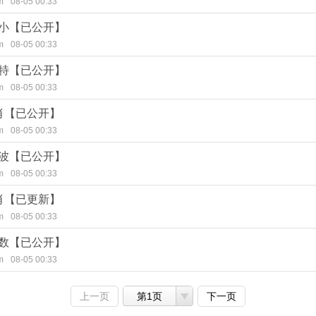
m
08-05 00:33
大小【已公开】
m
08-05 00:33
仲特【已公开】
m
08-05 00:33
3肖【已公开】
m
08-05 00:33
两波【已公开】
m
08-05 00:33
9肖【已更新】
m
08-05 00:33
尾数【已公开】
m
08-05 00:33
上一页
第1页
下一页