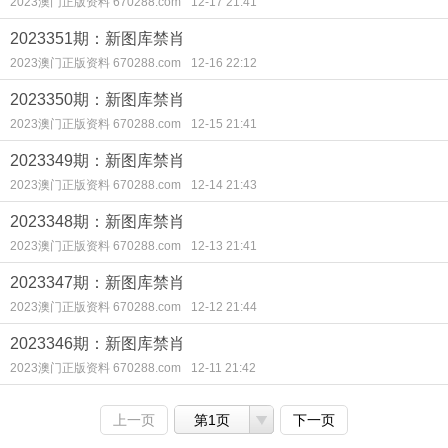
2023澳门正版资料 670288.com
12-17 21:41
2023351期：新图库禁肖
2023澳门正版资料 670288.com
12-16 22:12
2023350期：新图库禁肖
2023澳门正版资料 670288.com
12-15 21:41
2023349期：新图库禁肖
2023澳门正版资料 670288.com
12-14 21:43
2023348期：新图库禁肖
2023澳门正版资料 670288.com
12-13 21:41
2023347期：新图库禁肖
2023澳门正版资料 670288.com
12-12 21:44
2023346期：新图库禁肖
2023澳门正版资料 670288.com
12-11 21:42
上一页
第1页
下一页