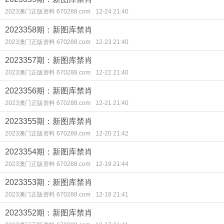
2023澳门正版资料 670288.com
12-24 21:40
2023358期：新图库禁肖
2023澳门正版资料 670288.com
12-23 21:40
2023357期：新图库禁肖
2023澳门正版资料 670288.com
12-22 21:40
2023356期：新图库禁肖
2023澳门正版资料 670288.com
12-21 21:40
2023355期：新图库禁肖
2023澳门正版资料 670288.com
12-20 21:42
2023354期：新图库禁肖
2023澳门正版资料 670288.com
12-19 21:44
2023353期：新图库禁肖
2023澳门正版资料 670288.com
12-18 21:41
2023352期：新图库禁肖