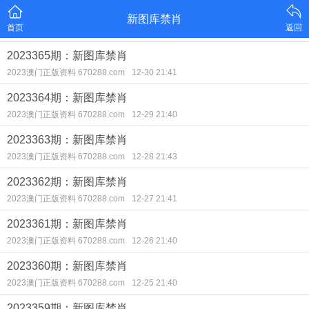
新图库禁肖
首页
返回
2023365期：新图库禁肖
2023澳门正版资料 670288.com
12-30 21:41
2023364期：新图库禁肖
2023澳门正版资料 670288.com
12-29 21:40
2023363期：新图库禁肖
2023澳门正版资料 670288.com
12-28 21:43
2023362期：新图库禁肖
2023澳门正版资料 670288.com
12-27 21:41
2023361期：新图库禁肖
2023澳门正版资料 670288.com
12-26 21:40
2023360期：新图库禁肖
2023澳门正版资料 670288.com
12-25 21:40
2023359期：新图库禁肖