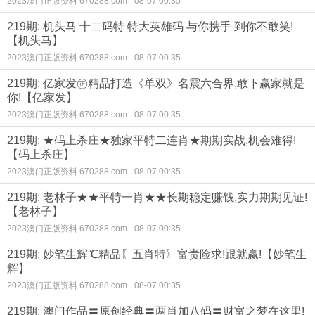
2023澳门正版资料 670288.com
08-07 00:35
219期: 机头马 十二码特 特大英雄码 与你携手 到你不敢笑!
【机头马】
2023澳门正版资料 670288.com
08-07 00:35
219期: 亿家发㊣精品打造《单双》名震六合界,敢下赢家就是
你!【亿家发】
2023澳门正版资料 670288.com
08-07 00:35
219期: ★码上杀庄★独家平特二连肖★期期实战,机会难得!
【码上杀庄】
2023澳门正版资料 670288.com
08-07 00:35
219期: 老林子★★平特一肖★★长期稳定赚钱,实力期期见证!
【老林子】
2023澳门正版资料 670288.com
08-07 00:35
219期: 妙笔生辉℃精品〖五肖特〗富贵险求!跟就赢!【妙笔生
辉】
2023澳门正版资料 670288.com
08-07 00:35
219期: 澳门作品〓原创经典〓两肖加八码〓财富之梦在这里!