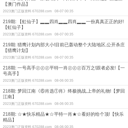
【澳门作品】
2023澳门正版资料 670288.com
08-07 00:35
219期: 【虹仙子】▂▂四肖▂▂四肖▂▂一份真真正正的好!
【虹仙子】
2023澳门正版资料 670288.com
08-07 00:35
219期: 猎鹰计划内部大小!目前已轰动整个大陆地区,公开杀庄
【猎鹰计划】
2023澳门正版资料 670288.com
08-07 00:35
218期: 一号高手㊣㊣㊣平特一肖㊣㊣㊣百万之!跟者必发!【一
号高手】
2023澳门正版资料 670288.com
08-06 00:35
218期: 梦回江南《⑥肖选①肖》终极挑战,上帝的礼物!【梦回
江南】
2023澳门正版资料 670288.com
08-06 00:35
218期: ☆★快乐精品★☆平特一肖★☆看好的给个顶!【快乐
精品】
2023澳门正版资料 670288.com
08-06 00:35