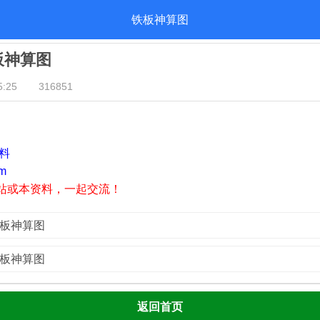
铁板神算图
铁板神算图
:25
316851
资料
m
站或本资料，一起交流！
铁板神算图
铁板神算图
返回首页