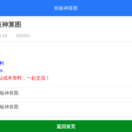
铁板神算图
铁板神算图
:18
302201
资料
m
站或本资料，一起交流！
铁板神算图
铁板神算图
返回首页