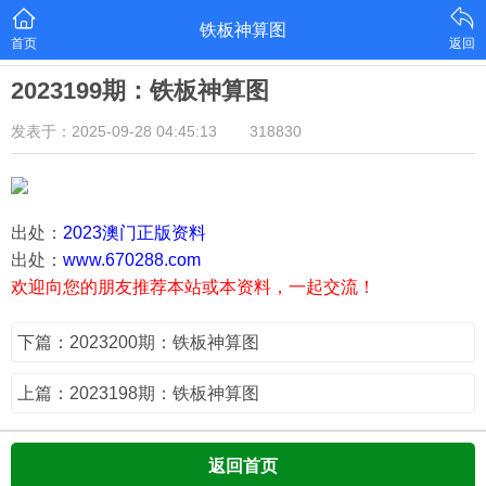
铁板神算图
首页
返回
2023199期：铁板神算图
发表于：2025-09-28 04:45:13
318830
出处：
2023澳门正版资料
出处：
www.670288.com
欢迎向您的朋友推荐本站或本资料，一起交流！
下篇：2023200期：铁板神算图
上篇：2023198期：铁板神算图
返回首页