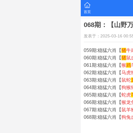
首页
068期：【山野
发表于：2025-03-16 00:55
059期:稳猛六肖【
猪
牛
060期:稳猛六肖【
猪
鼠
061期:稳猛六肖【
猴
鸡
062期:稳猛六肖【
马虎
063期:稳猛六肖【
鼠蛇
064期:稳猛六肖【
狗猴
065期:稳猛六肖【
蛇虎
066期:稳猛六肖【
猴龙
067期:稳猛六肖【
鼠羊
068期:稳猛六肖【
狗兔