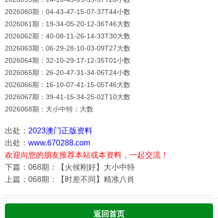
2026060期：04-43-47-15-07-37T44小数
2026061期：19-34-05-20-12-36T46大数
2026062期：40-08-11-26-14-33T30大数
2026063期：06-29-28-10-03-09T27大数
2026064期：32-10-29-17-12-35T01小数
2026065期：26-20-47-31-34-06T24小数
2026066期：16-10-07-41-15-05T46大数
2026067期：39-41-15-34-25-02T10大数
2026068期：大小中特：大数
出处：
2023澳门正版资料
出处：
www.670288.com
欢迎向您的朋友推荐本站或本资料，一起交流！
下篇：068期：【火候刚好】大小中特
上篇：068期：【时差不同】精准八肖
返回首页