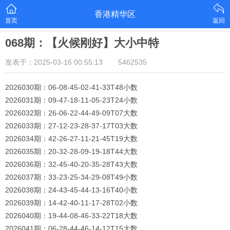
香港精华区
首页
返回
068期：【火候刚好】大小中特
发表于：2025-03-16 00:55:13
5462535
2026030期：06-08-45-02-41-33T48小数
2026031期：09-47-18-11-05-23T24小数
2026032期：26-06-22-44-49-09T07大数
2026033期：27-12-23-28-37-17T03大数
2026034期：42-26-27-11-21-45T19大数
2026035期：20-32-28-09-19-18T44大数
2026036期：32-45-40-20-35-28T43大数
2026037期：33-23-25-34-29-08T49小数
2026038期：24-43-45-44-13-16T40小数
2026039期：14-42-40-11-17-28T02小数
2026040期：19-44-08-46-33-22T18大数
2026041期：06-28-44-46-14-12T15大数