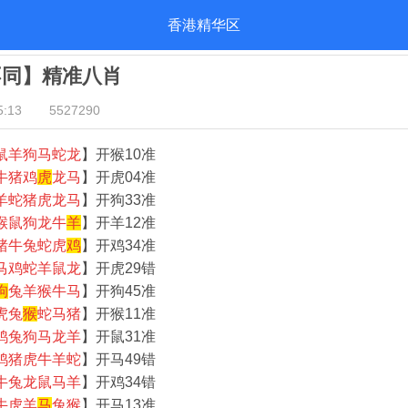
香港精华区
不同】精准八肖
:13
5527290
鼠羊狗马蛇龙
】开猴10准
牛猪鸡
虎
龙马
】开虎04准
羊蛇猪虎龙马
】开狗33准
猴鼠狗龙牛
羊
】开羊12准
猪牛兔蛇虎
鸡
】开鸡34准
马鸡蛇羊鼠龙
】开虎29错
狗
兔羊猴牛马
】开狗45准
虎兔
猴
蛇马猪
】开猴11准
鸡兔狗马龙羊
】开鼠31准
鸡猪虎牛羊蛇
】开马49错
牛兔龙鼠马羊
】开鸡34错
牛虎羊
马
兔猴
】开马13准