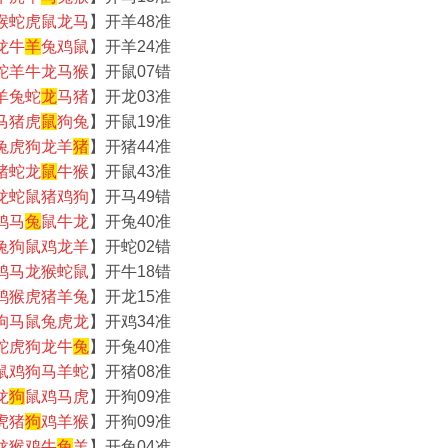
猴蛇虎鼠龙马
】开羊48准
龙牛
羊
兔鸡鼠
】开羊24准
蛇羊牛龙马猴
】开鼠07错
羊兔蛇
龙
马猪
】开龙03准
马猪虎
鼠
狗兔
】开鼠19准
兔虎狗龙羊
猪
】开猪44准
猪蛇龙
鼠
牛猴
】开鼠43准
龙蛇鼠猪鸡狗
】开马49错
鸡马
兔
鼠牛龙
】开兔40准
兔狗鼠鸡龙羊
】开蛇02错
鸡马龙猴蛇鼠
】开牛18错
鸡猴虎猪羊兔
】开龙15准
狗马鼠兔虎龙
】开鸡34准
蛇虎狗龙牛
兔
】开兔40准
鼠鸡狗马羊蛇
】开猪08准
龙
狗
鼠鸡马虎
】开狗09准
虎猪
狗
鸡羊猴
】开狗09准
龙猴鸡牛
兔
羊
】开兔04准