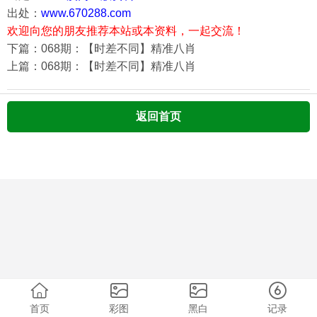
出处：
www.670288.com
欢迎向您的朋友推荐本站或本资料，一起交流！
下篇：068期：【时差不同】精准八肖
上篇：068期：【时差不同】精准八肖
返回首页
首页
彩图
黑白
记录