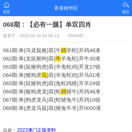
香港精华区
首页
返回
068期：【必有一腿】单双四肖
发表于：2025-03-16 00:55:13
5565087
061期:单{
马龙鼠猴
}双{牛
鸡
羊蛇
}开鸡46准
062期:单{
龙鼠猴狗
}双{
牛
羊兔蛇
}开牛30准
063期:单{
鼠猴狗虎
}双{羊兔蛇鸡
}开龙27错
064期:单{
猴狗虎
马
}双{羊兔蛇鸡
}开马01准
065期:单{鼠
猴狗虎
}双{兔蛇鸡猪
}开羊24错
066期:单{
猴狗虎龙
}双{蛇
鸡
猪牛
}开鸡46准
067期:单{
狗虎龙马
}双{蛇猪兔牛
}开鸡10错
068期:单{
虎龙马鼠
}双{猪兔牛羊
}开0000准
出处：
2023澳门正版资料