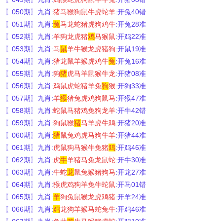
〖050期〗九肖:
猪马猴狗鼠牛虎蛇羊
:开兔40错
〖051期〗九肖:
兔
马龙蛇猪虎狗鸡牛
:开兔28准
〖052期〗九肖:
羊狗龙虎猪
鸡
马猴鼠
:开鸡22准
〖053期〗九肖:
马
鼠
羊牛猴龙虎猪狗
:开鼠19准
〖054期〗九肖:
猪龙鼠羊猴虎鸡牛
兔
:开兔16准
〖055期〗九肖:
狗
猪
虎马羊鼠猴牛龙
:开猪08准
〖056期〗九肖:
鸡鼠虎蛇猪羊兔
狗
猴
:开狗33准
〖057期〗九肖:
羊
猴
猪兔虎鸡狗鼠马
:开猴47准
〖058期〗九肖:
蛇鼠马猪鸡兔狗龙羊
:开牛42错
〖059期〗九肖:
狗鼠猴
猪
马羊虎牛鸡
:开猪20准
〖060期〗九肖:
猪
鼠兔鸡虎马狗牛羊
:开猪44准
〖061期〗九肖:
虎鼠狗马猴牛兔猪
鸡
:开鸡46准
〖062期〗九肖:
虎
牛
羊猪马兔龙鼠蛇
:开牛30准
〖063期〗九肖:
牛蛇
龙
鼠兔猴猪狗马
:开龙27准
〖064期〗九肖:
猴虎鸡狗羊兔牛蛇鼠
:开马01错
〖065期〗九肖:
羊
狗兔鼠猴龙虎鸡猪
:开羊24准
〖066期〗九肖:
鸡
龙狗羊猴马蛇兔牛
:开鸡46准