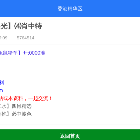
香港精华区
春光】⑷肖中特
:09
5764514
兔鼠猪羊
】开:0000准
资料
m
站或本资料，一起交流！
江水】四肖精选
拥抱】必中波色
返回首页