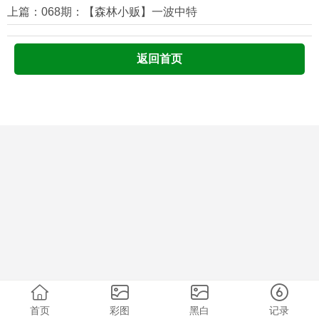
上篇：068期：【森林小贩】一波中特
返回首页
首页
彩图
黑白
记录