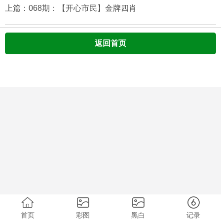
上篇：068期：【开心市民】金牌四肖
返回首页
首页
彩图
黑白
记录