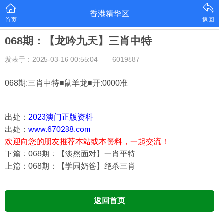
香港精华区
首页
返回
068期：【龙吟九天】三肖中特
发表于：2025-03-16 00:55:04
6019887
068期:三肖中特■鼠羊龙
■开:0000准
出处：
2023澳门正版资料
出处：
www.670288.com
欢迎向您的朋友推荐本站或本资料，一起交流！
下篇：068期：【淡然面对】一肖平特
上篇：068期：【学园奶爸】绝杀三肖
返回首页