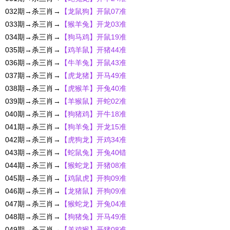
032期→杀三肖→
【龙鼠狗
】开鼠07准
033期→杀三肖→
【猴羊兔
】开龙03准
034期→杀三肖→
【狗马鸡
】开鼠19准
035期→杀三肖→
【鸡羊鼠
】开猪44准
036期→杀三肖→
【牛羊兔
】开鼠43准
037期→杀三肖→
【虎龙猪
】开马49准
038期→杀三肖→
【虎猴羊
】开兔40准
039期→杀三肖→
【羊猴鼠
】开蛇02准
040期→杀三肖→
【狗猪鸡
】开牛18准
041期→杀三肖→
【狗羊兔
】开龙15准
042期→杀三肖→
【虎狗龙
】开鸡34准
043期→杀三肖→
【蛇鼠兔
】开兔40错
044期→杀三肖→
【猴蛇龙
】开猪08准
045期→杀三肖→
【鸡鼠虎
】开狗09准
046期→杀三肖→
【龙猪鼠
】开狗09准
047期→杀三肖→
【猴蛇龙
】开兔04准
048期→杀三肖→
【狗猪兔
】开马49准
049期→杀三肖→
【羊鸡猴
】开猪08准