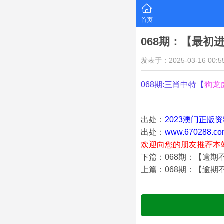
首页
068期：【最初
发表于：2025-03-16 00:55
068期:三肖中特【
狗龙
出处：
2023澳门正版
出处：
www.670288.co
欢迎向您的朋友推荐本
下篇：068期：【逾期
上篇：068期：【逾期