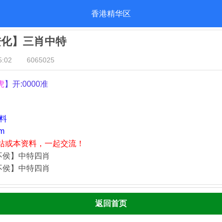
香港精华区
进化】三肖中特
:02
6065025
虎
】开:0000准
资料
m
站或本资料，一起交流！
不侯】中特四肖
不侯】中特四肖
返回首页