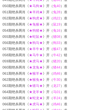
050期绝杀两肖《
★马狗★
》开（
兔40
）准
051期绝杀两肖《
★羊鸡★
》开（
兔28
）准
052期绝杀两肖《
★狗虎★
》开（
鸡22
）准
053期绝杀两肖《
★兔猴★
》开（
鼠19
）准
054期绝杀两肖《
★狗猪★
》开（
兔16
）准
055期绝杀两肖《
★蛇鼠★
》开（
猪08
）准
056期绝杀两肖《
★狗马★
》开（
狗33
）准
057期绝杀两肖《
★羊牛★
》开（
猴47
）准
058期绝杀两肖《
★马牛★
》开（
牛42
）错
059期绝杀两肖《
★虎马★
》开（
猪20
）准
060期绝杀两肖《
★龙兔★
》开（
猪44
）准
061期绝杀两肖《
★猴羊★
》开（
鸡46
）准
062期绝杀两肖《
★猴兔★
》开（
牛30
）准
063期绝杀两肖《
★猪马★
》开（
龙27
）准
064期绝杀两肖《
★龙羊★
》开（
马01
）准
065期绝杀两肖《
★蛇龙★
》开（
羊24
）准
066期绝杀两肖《
★虎马★
》开（
鸡46
）准