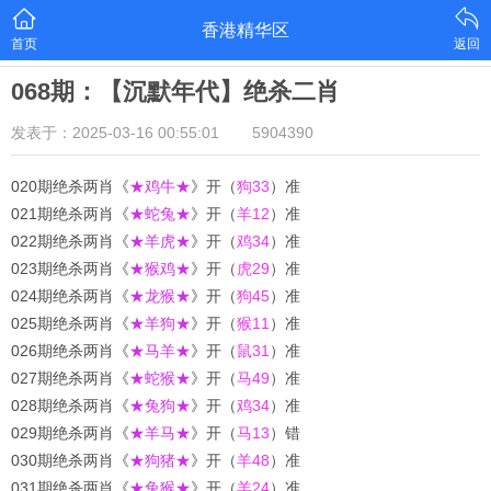
香港精华区
首页
返回
068期：【沉默年代】绝杀二肖
发表于：2025-03-16 00:55:01
5904390
020期绝杀两肖《
★鸡牛★
》开（
狗33
）准
021期绝杀两肖《
★蛇兔★
》开（
羊12
）准
022期绝杀两肖《
★羊虎★
》开（
鸡34
）准
023期绝杀两肖《
★猴鸡★
》开（
虎29
）准
024期绝杀两肖《
★龙猴★
》开（
狗45
）准
025期绝杀两肖《
★羊狗★
》开（
猴11
）准
026期绝杀两肖《
★马羊★
》开（
鼠31
）准
027期绝杀两肖《
★蛇猴★
》开（
马49
）准
028期绝杀两肖《
★兔狗★
》开（
鸡34
）准
029期绝杀两肖《
★羊马★
》开（
马13
）错
030期绝杀两肖《
★狗猪★
》开（
羊48
）准
031期绝杀两肖《
★兔猴★
》开（
羊24
）准