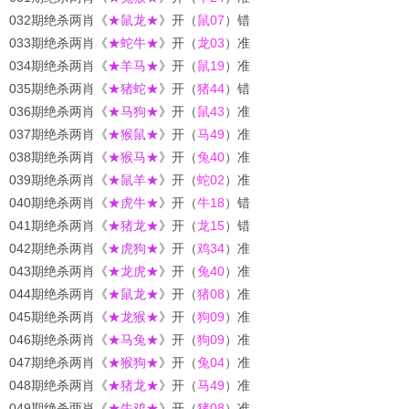
032期绝杀两肖《
★鼠龙★
》开（
鼠07
）错
033期绝杀两肖《
★蛇牛★
》开（
龙03
）准
034期绝杀两肖《
★羊马★
》开（
鼠19
）准
035期绝杀两肖《
★猪蛇★
》开（
猪44
）错
036期绝杀两肖《
★马狗★
》开（
鼠43
）准
037期绝杀两肖《
★猴鼠★
》开（
马49
）准
038期绝杀两肖《
★猴马★
》开（
兔40
）准
039期绝杀两肖《
★鼠羊★
》开（
蛇02
）准
040期绝杀两肖《
★虎牛★
》开（
牛18
）错
041期绝杀两肖《
★猪龙★
》开（
龙15
）错
042期绝杀两肖《
★虎狗★
》开（
鸡34
）准
043期绝杀两肖《
★龙虎★
》开（
兔40
）准
044期绝杀两肖《
★鼠龙★
》开（
猪08
）准
045期绝杀两肖《
★龙猴★
》开（
狗09
）准
046期绝杀两肖《
★马兔★
》开（
狗09
）准
047期绝杀两肖《
★猴狗★
》开（
兔04
）准
048期绝杀两肖《
★猪龙★
》开（
马49
）准
049期绝杀两肖《
★牛鸡★
》开（
猪08
）准