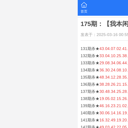
首页
175期：【我本
发表于：2025-03-16 00:55
131期杀★
43.04.07.02.41
132期杀★
33.04.10.25.38
133期杀★
29.08.34.06.44
134期杀★
36.30.24.08.10
135期杀★
48.34.12.28.35
136期杀★
38.28.26.21.15
137期杀★
30.48.34.25.28
138期杀★
19.05.02.15.26
139期杀★
46.16.23.21.02
140期杀★
30.06.14.16.19
141期杀★
16.32.49.19.20
142期杀★
49.03.42.22.05