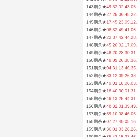
143期杀★
49.32.02.43.05
144期杀★
27.25.36.48.22
145期杀★
17.45.23.09.12
146期杀★
08.32.49.41.06
147期杀★
22.37.42.44.28
148期杀★
45.20.02.17.09
149期杀★
46.20.28.30.31
150期杀★
48.09.26.38.36
151期杀★
04.31.13.46.35
152期杀★
33.12.09.26.38
153期杀★
49.01.18.06.03
154期杀★
18.40.30.01.31
155期杀★
46.13.25.44.31
156期杀★
48.32.01.39.49
157期杀★
39.10.08.46.06
158期杀★
07.27.40.08.16
159期杀★
36.01.33.28.26
160期杀★
35.43.15.37.46