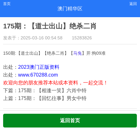
首页
返回
澳门精华区
175期：【道士出山】绝杀二肖
发表于：2025-03-16 00:54:58
15283826
150期:【道士出山】【绝杀二肖】【
马兔
】开:狗09准
出处：
2023澳门正版资料
出处：
www.670288.com
欢迎向您的朋友推荐本站或本资料，一起交流！
下篇：175期：【相逢一笑】六肖中特
上篇：175期：【回忆往事】男女中特
返回首页