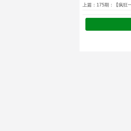
上篇：175期：【疯狂