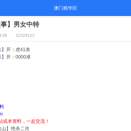
澳门精华区
往事】男女中特
:58
12329122
肖
】开：虎41准
肖
】开：0000准
资料
m
站或本资料，一起交流！
出山】绝杀二肖