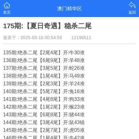
澳门精华区
首页
返回
175期:【夏日奇遇】稳杀二尾
发表于：2025-03-16 00:54:58
12196511
135期:绝杀二尾【2尾4尾】开:牛30准
136期:绝杀二尾【6尾9尾】开:羊48准
137期:绝杀二尾【3尾5尾】开:蛇26准
138期:绝杀二尾【1尾4尾】开:马49准
139期:绝杀二尾【2尾3尾】开:羊24准
140期:绝杀二尾【5尾7尾】开:兔16准
141期:绝杀二尾【4尾8尾】开:狗33准
142期:绝杀二尾【1尾2尾】开:猴23准
143期:绝杀二尾【6尾8尾】开:猪44准
144期:绝杀二尾【3尾4尾】开:鼠43错
145期:绝杀二尾【2尾7尾】开:虎05准
146期:绝杀二尾【1尾4尾】开:牛42准