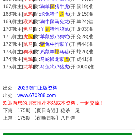
167期:主[
兔马
]
防:
狗羊
鼠
猪牛虎
(开:鼠19)准
168期:主[
鼠鸡
]
防:
蛇兔猪羊
龙
虎
(开:龙15)准
169期:主[
猴鸡
]
防:
狗牛鼠马兔龙
(开:羊24)错
170期:主[
兔马
]
防:
羊
龙
猪狗鸡鼠
(开:龙03)准
171期:主[
虎
兔
]
防:
羊鼠猴鸡狗蛇
(开:兔28)准
172期:主[
鼠马
]
防:
猪
兔牛狗猴羊
(开:猪44)准
173期:主[
狗猴
]
防:
鸡鼠羊
蛇
马猪
(开:蛇26)准
174期:主[
兔鸡
]
防:
马蛇鼠龙猴
虎
(开:虎41)准
175期:主[
龙羊
]
防:
马兔狗鸡猪虎
(开:0000)准
出处：
2023澳门正版资料
出处：
www.670288.com
欢迎向您的朋友推荐本站或本资料，一起交流！
下篇：175期:【夏日奇遇】稳杀二尾
上篇：175期:【夜晚归客】八肖选