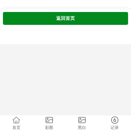
返回首页
首页
彩图
黑白
记录