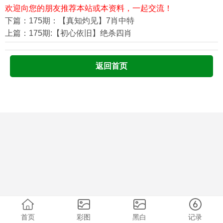
欢迎向您的朋友推荐本站或本资料，一起交流！
下篇：175期：【真知灼见】7肖中特
上篇：175期:【初心依旧】绝杀四肖
返回首页
首页
彩图
黑白
记录