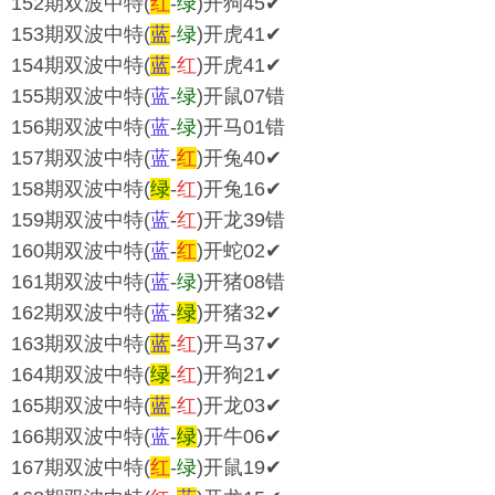
152期双波中特(
红
-
绿
)开狗45✔
153期双波中特(
蓝
-
绿
)开虎41✔
154期双波中特(
蓝
-
红
)开虎41✔
155期双波中特(
蓝
-
绿
)开鼠07错
156期双波中特(
蓝
-
绿
)开马01错
157期双波中特(
蓝
-
红
)开兔40✔
158期双波中特(
绿
-
红
)开兔16✔
159期双波中特(
蓝
-
红
)开龙39错
160期双波中特(
蓝
-
红
)开蛇02✔
161期双波中特(
蓝
-
绿
)开猪08错
162期双波中特(
蓝
-
绿
)开猪32✔
163期双波中特(
蓝
-
红
)开马37✔
164期双波中特(
绿
-
红
)开狗21✔
165期双波中特(
蓝
-
红
)开龙03✔
166期双波中特(
蓝
-
绿
)开牛06✔
167期双波中特(
红
-
绿
)开鼠19✔