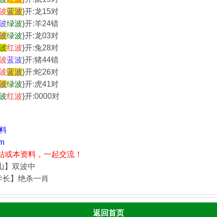
波
蓝
波
}开:龙15对
波
绿
波
}开:羊24错
波
绿
波
}开:龙03对
波
红
波
}开:兔28对
波
蓝
波
}开:猪44错
波
蓝
波
}开:蛇26对
波
绿
波
}开:虎41对
波
红
波
}开:0000对
资料
m
站或本资料，一起交流！
河山】双波中
学长】绝杀一肖
返回首页