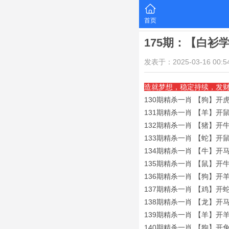
首页
175期：【白衫
发表于：2025-03-16 00:54
造就梦想，稳定持续，发
130期精杀一肖 【狗】开虎
131期精杀一肖 【羊】开鼠
132期精杀一肖 【猪】开牛
133期精杀一肖 【蛇】开鼠
134期精杀一肖 【牛】开马
135期精杀一肖 【鼠】开牛
136期精杀一肖 【狗】开羊
137期精杀一肖 【鸡】开蛇
138期精杀一肖 【龙】开马
139期精杀一肖 【羊】开羊
140期精杀一肖 【狗】开兔