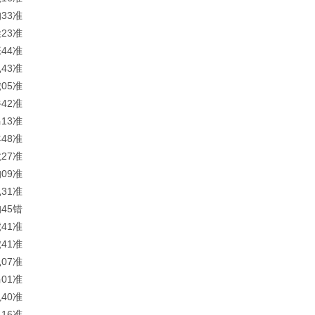
33准
23准
44准
43准
05准
42准
13准
48准
27准
09准
31准
45错
41准
41准
07准
01准
40准
16准