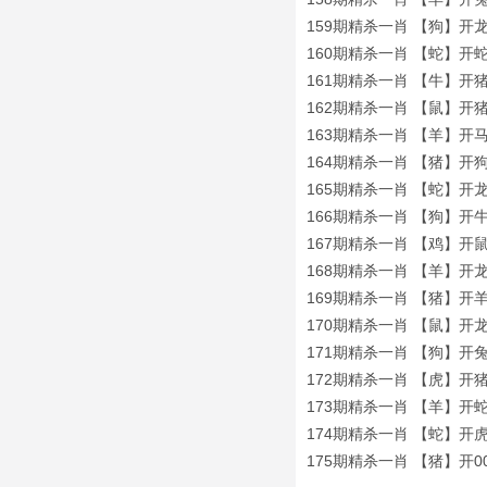
159期精杀一肖 【狗】开龙
160期精杀一肖 【蛇】开蛇
161期精杀一肖 【牛】开猪
162期精杀一肖 【鼠】开猪
163期精杀一肖 【羊】开马
164期精杀一肖 【猪】开狗
165期精杀一肖 【蛇】开龙
166期精杀一肖 【狗】开牛
167期精杀一肖 【鸡】开鼠
168期精杀一肖 【羊】开龙
169期精杀一肖 【猪】开羊
170期精杀一肖 【鼠】开龙
171期精杀一肖 【狗】开兔
172期精杀一肖 【虎】开猪
173期精杀一肖 【羊】开蛇
174期精杀一肖 【蛇】开虎
175期精杀一肖 【猪】开0