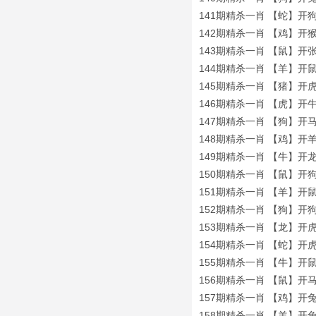
141期精杀一肖 【蛇】开狗
142期精杀一肖 【鸡】开猴
143期精杀一肖 【鼠】开张
144期精杀一肖 【羊】开鼠
145期精杀一肖 【猪】开虎
146期精杀一肖 【虎】开牛
147期精杀一肖 【狗】开马
148期精杀一肖 【鸡】开羊
149期精杀一肖 【牛】开龙
150期精杀一肖 【鼠】开狗
151期精杀一肖 【羊】开鼠
152期精杀一肖 【狗】开狗
153期精杀一肖 【龙】开虎
154期精杀一肖 【蛇】开虎
155期精杀一肖 【牛】开鼠
156期精杀一肖 【鼠】开马
157期精杀一肖 【鸡】开兔
158期精杀一肖 【羊】开兔