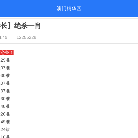
澳门精华区
学长】绝杀一肖
:49
12255228
财必备！
29准
07准
30准
07准
37准
30准
48准
26准
49准
24错
16准