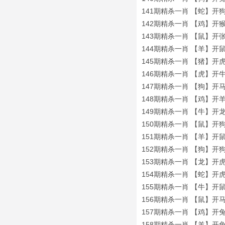
141期精杀一肖 【蛇】开狗
142期精杀一肖 【鸡】开猴
143期精杀一肖 【鼠】开张
144期精杀一肖 【羊】开鼠
145期精杀一肖 【猪】开虎
146期精杀一肖 【虎】开牛
147期精杀一肖 【狗】开马
148期精杀一肖 【鸡】开羊
149期精杀一肖 【牛】开龙
150期精杀一肖 【鼠】开狗
151期精杀一肖 【羊】开鼠
152期精杀一肖 【狗】开狗
153期精杀一肖 【龙】开虎
154期精杀一肖 【蛇】开虎
155期精杀一肖 【牛】开鼠
156期精杀一肖 【鼠】开马
157期精杀一肖 【鸡】开兔
158期精杀一肖 【羊】开兔