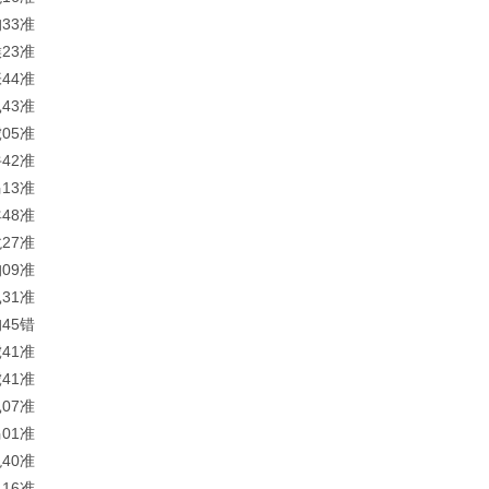
33准
23准
44准
43准
05准
42准
13准
48准
27准
09准
31准
45错
41准
41准
07准
01准
40准
16准