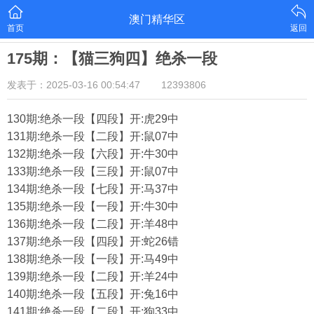
澳门精华区
首页
返回
175期：【猫三狗四】绝杀一段
发表于：2025-03-16 00:54:47
12393806
130期:绝杀一段【四段】开:虎29中
131期:绝杀一段【二段】开:鼠07中
132期:绝杀一段【六段】开:牛30中
133期:绝杀一段【三段】开:鼠07中
134期:绝杀一段【七段】开:马37中
135期:绝杀一段【一段】开:牛30中
136期:绝杀一段【二段】开:羊48中
137期:绝杀一段【四段】开:蛇26错
138期:绝杀一段【一段】开:马49中
139期:绝杀一段【二段】开:羊24中
140期:绝杀一段【五段】开:兔16中
141期:绝杀一段【二段】开:狗33中