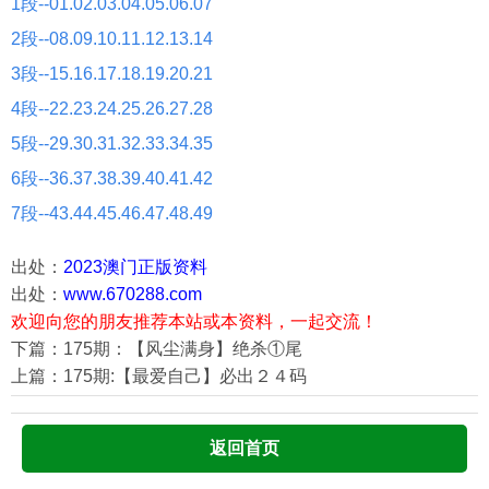
1段--01.02.03.04.05.06.07
2段--08.09.10.11.12.13.14
3段--15.16.17.18.19.20.21
4段--22.23.24.25.26.27.28
5段--29.30.31.32.33.34.35
6段--36.37.38.39.40.41.42
7段--43.44.45.46.47.48.49
出处：
2023澳门正版资料
出处：
www.670288.com
欢迎向您的朋友推荐本站或本资料，一起交流！
下篇：175期：【风尘满身】绝杀①尾
上篇：175期:【最爱自己】必出２４码
返回首页